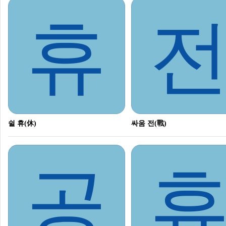
휴
쉴 휴(休)
싸움 전(戰)
공