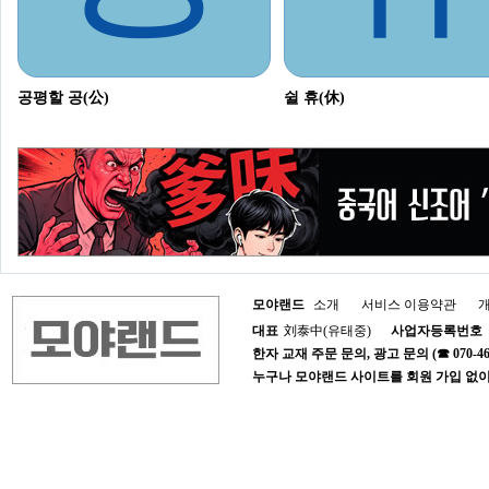
공평할 공(公)
쉴 휴(休)
모야랜드
소개
서비스 이용약관
대표
刘泰中(유태중)
사업자등록번호
한자 교재 주문 문의, 광고 문의 (☎ 070-4652-1
누구나 모야랜드 사이트를 회원 가입 없이