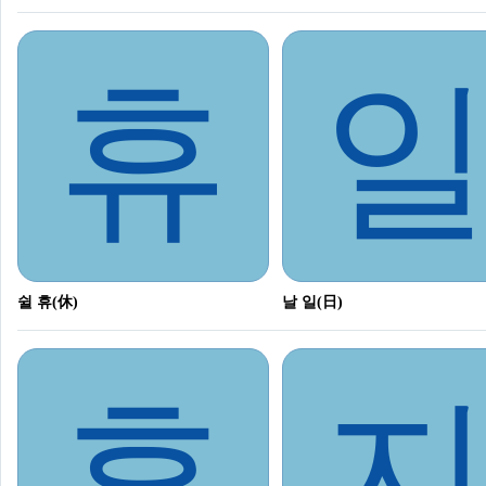
휴
쉴 휴(休)
날 일(日)
휴