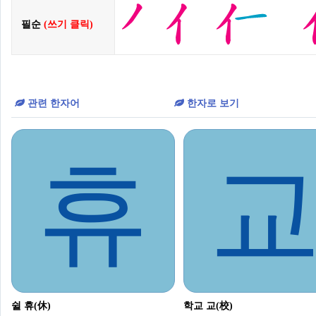
필순
(쓰기 클릭)
관련 한자어
한자로 보기
휴
쉴 휴(休)
학교 교(校)