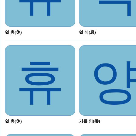
쉴 휴(休)
쉴 식(息)
휴
쉴 휴(休)
기를 양(養)