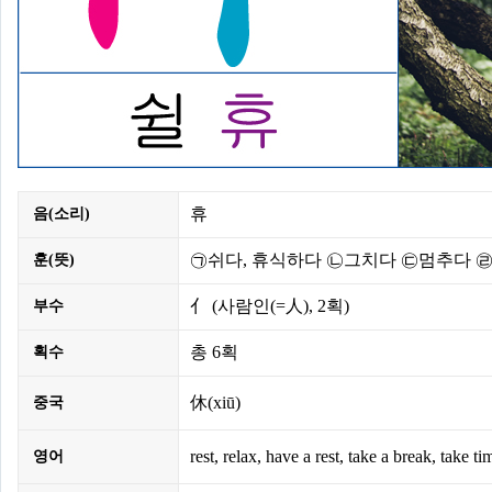
휴
음(소리)
㉠쉬다, 휴식하다 ㉡그치다 ㉢멈추다 
훈(뜻)
亻
(사람인(=人),
2획
)
부수
총
6획
획수
休(xiū)
중국
rest, relax, have a rest, take a break, take ti
영어