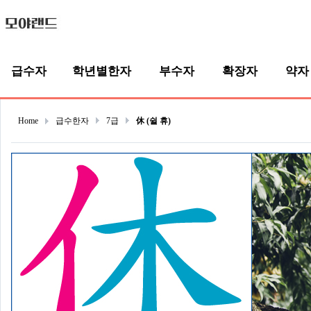
급수자
학년별한자
부수자
확장자
약자
Home
급수한자
7급
休 (쉴 휴)