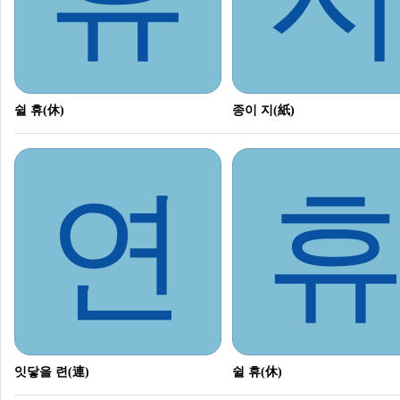
쉴 휴(休)
종이 지(紙)
연
잇닿을 련(連)
쉴 휴(休)