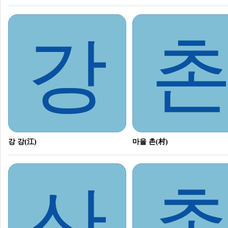
강
강 강(江)
마을 촌(村)
산