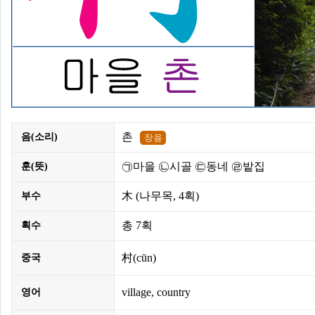
촌
음(소리)
㉠마을 ㉡시골 ㉢동네 ㉣밭집
훈(뜻)
木
(나무목,
4획
)
부수
총
7획
획수
村(cūn)
중국
village, country
영어