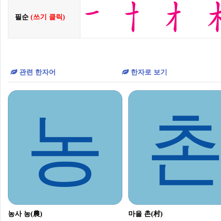
필순
(쓰기 클릭)
관련 한자어
한자로 보기
농
농사 농(農)
마을 촌(村)