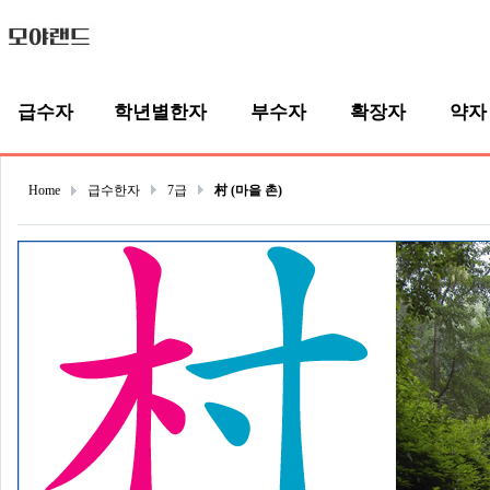
급수자
학년별한자
부수자
확장자
약자
Home
급수한자
7급
村 (마을 촌)