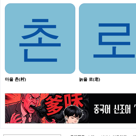
촌
마을 촌(村)
늙을 로(老)