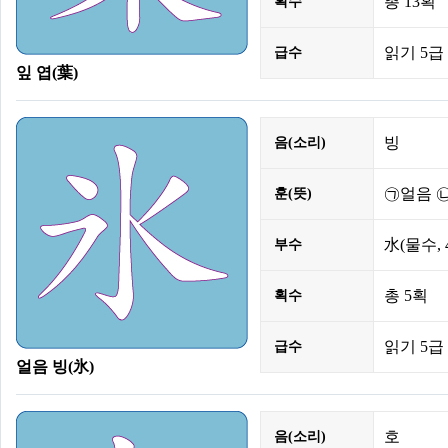
총
13획
획수
읽기 5급 
급수
잎 엽(葉)
빙
음(소리)
㉠얼음 
훈(뜻)
水
(물수,
부수
총
5획
획수
읽기 5급 
급수
얼음 빙(氷)
호
음(소리)