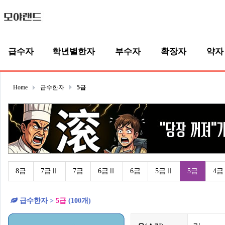
급수자
학년별한자
부수자
확장자
약자
Home
급수한자
5급
8급
7급Ⅱ
7급
6급Ⅱ
6급
5급Ⅱ
5급
4급
급수한자 >
5급
(100개)