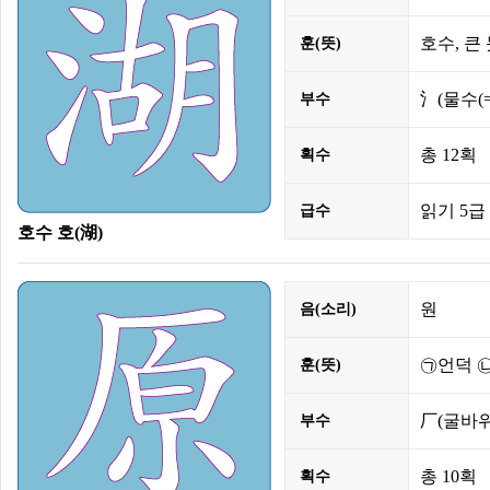
호수, 큰 
훈(뜻)
氵
(물수(
부수
총
12획
획수
읽기 5급 
급수
호수 호(湖)
원
음(소리)
㉠언덕 ㉡
훈(뜻)
厂
(굴바
부수
총
10획
획수