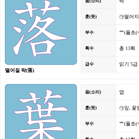
락
음(소리)
㉠떨어지
훈(뜻)
艹
(풀초(
부수
총
13획
획수
읽기 5급 
급수
떨어질 락(落)
엽
음(소리)
㉠잎, 꽃
훈(뜻)
艹
(풀초(
부수