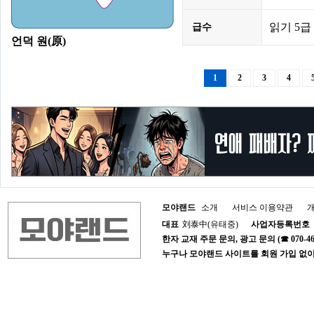
읽기 5급 
급수
언덕 원(原)
1
2
3
4
모야랜드
소개
서비스 이용약관
대표
刘泰中(유태중)
사업자등록번호
한자 교재 주문 문의, 광고 문의 (☎ 070-4652-1
누구나 모야랜드 사이트를 회원 가입 없이