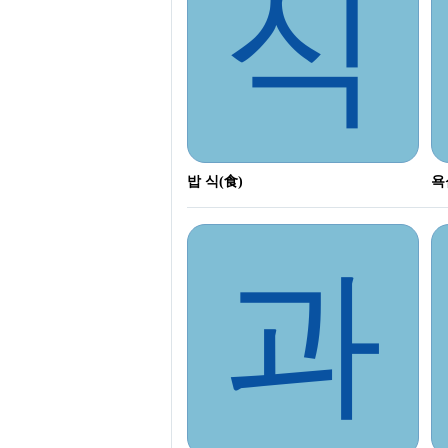
식
밥 식(食)
욕
과