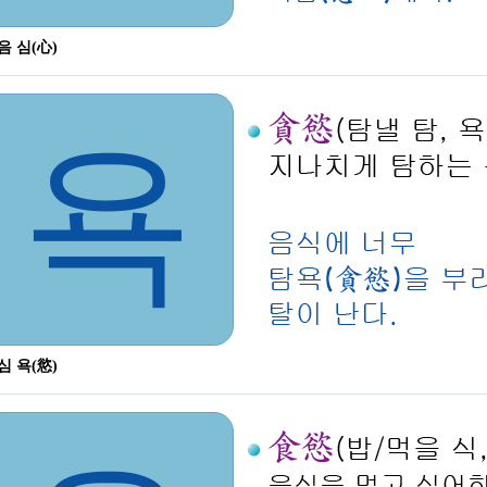
음 심(心)
욕
심 욕(慾)