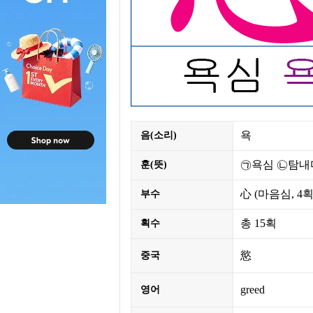
욕
음(소리)
㉠욕심 ㉡탐내
훈(뜻)
心
(마음심,
4
부수
총
15획
획수
慾
중국
greed
영어