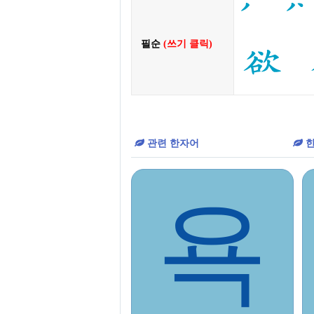
필순
(쓰기 클릭)
관련 한자어
한
욕