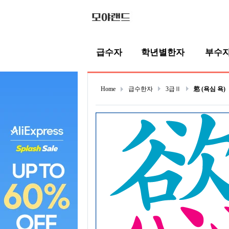
급수자
학년별한자
부수
Home
급수한자
3급Ⅱ
慾 (욕심 욕)