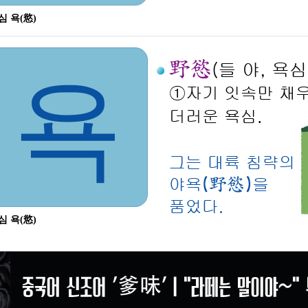
심 욕(慾)
욕
심 욕(慾)