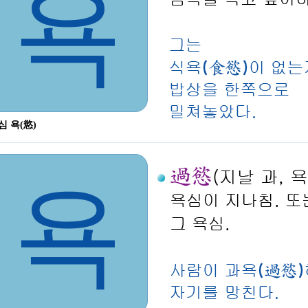
욕
심 욕(慾)
욕