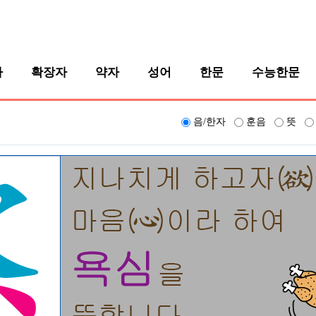
자
확장자
약자
성어
한문
수능한문
음/한자
훈음
뜻