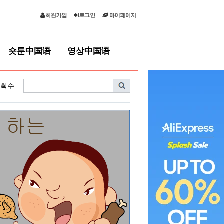
숏툰中国语
영상中国语
획수