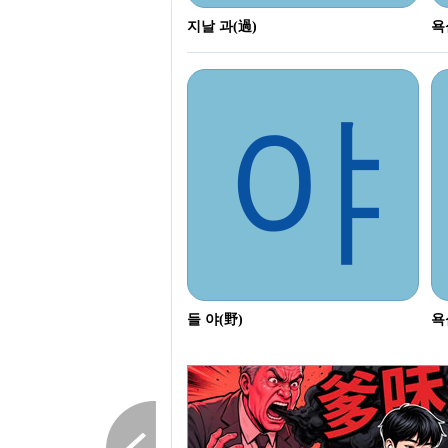
지날 과(過)
욕
야
들 야(野)
욕