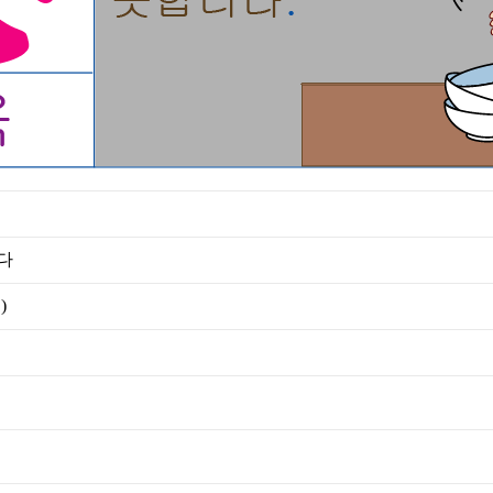
다
획
)