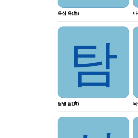
욕심 욕(慾)
마
탐
탐낼 탐(貪)
욕