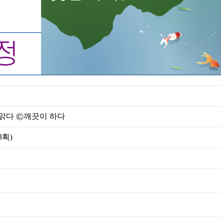
맑다 ㉢깨끗이 하다
3획
)