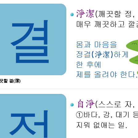
결
끗할 결(潔)
정