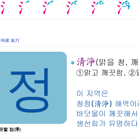
자로 보기
정
끗할 정(淨)