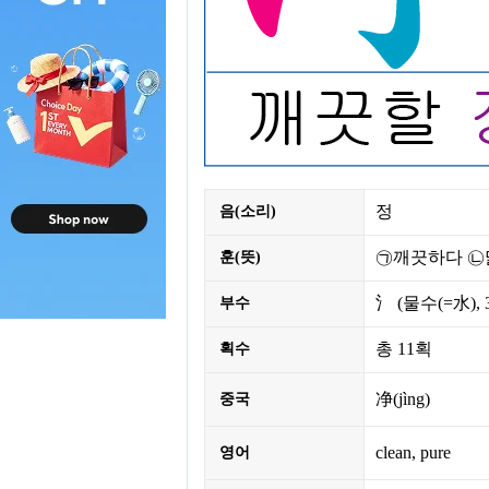
정
음(소리)
㉠깨끗하다 ㉡
훈(뜻)
氵
(물수(=水),
부수
총
11획
획수
净(jìng)
중국
clean, pure
영어