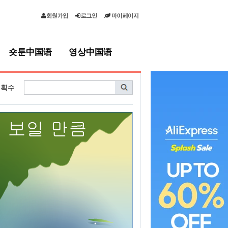
숏툰中国语
영상中国语
획수