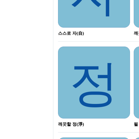
스스로 자(自)
깨
정
깨끗할 정(淨)
될