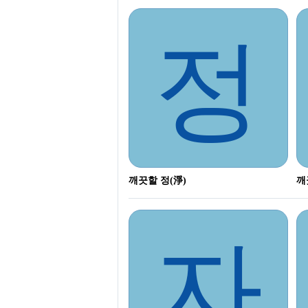
정
깨끗할 정(淨)
깨
자