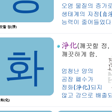
끗할 정(淨)
화
 화(化)