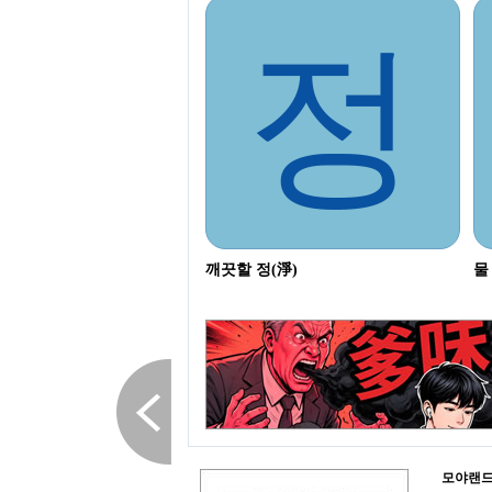
정
깨끗할 정(淨)
물
모야랜