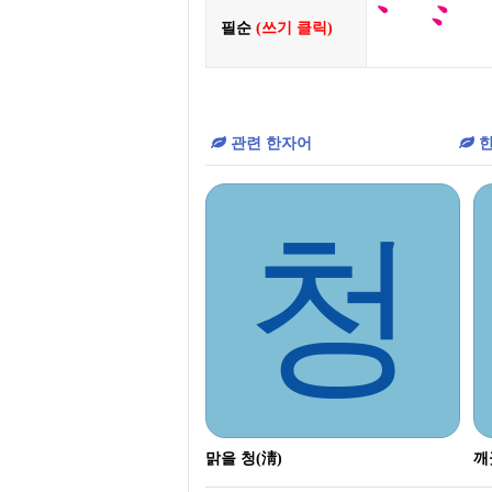
필순
(쓰기 클릭)
관련 한자어
한
청
맑을 청(淸)
깨