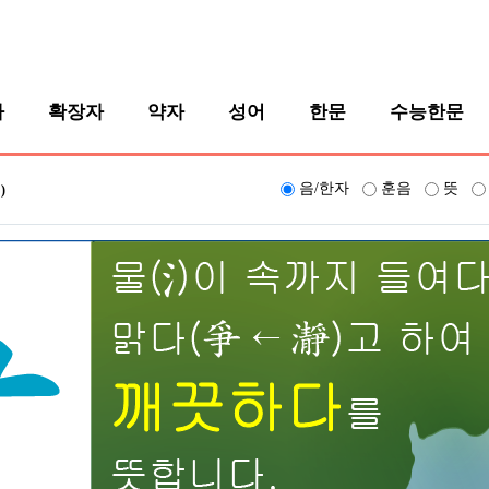
자
확장자
약자
성어
한문
수능한문
음/한자
훈음
뜻
)