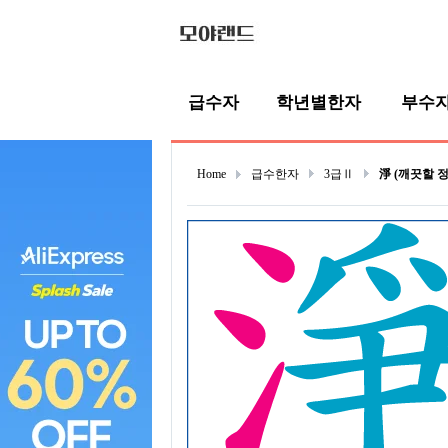
급수자
학년별한자
부수
Home
급수한자
3급Ⅱ
淨 (깨끗할 정