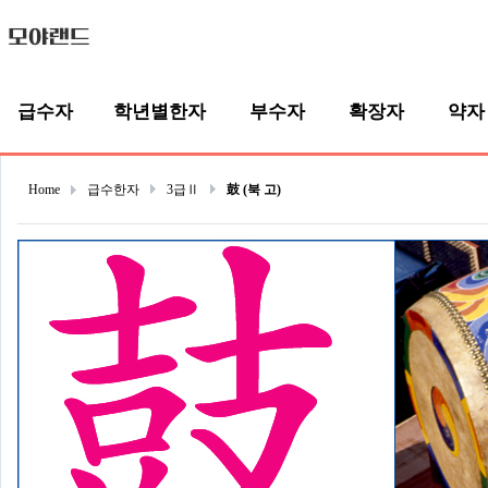
급수자
학년별한자
부수자
확장자
약자
Home
급수한자
3급Ⅱ
鼓 (북 고)