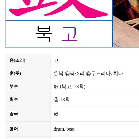
고
음(소리)
㉠북 ㉡북소리 ㉢두드리다, 치다
훈(뜻)
鼓
(북고,
13획
)
부수
총
13획
획수
鼓
중국
drum, beat
영어