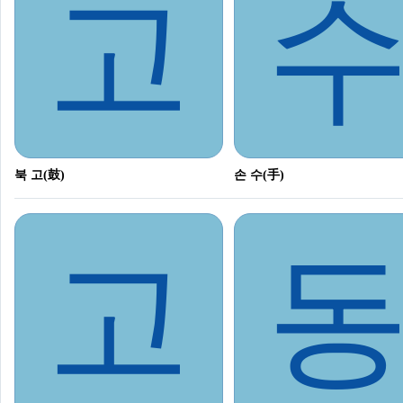
고
북 고(鼓)
손 수(手)
고