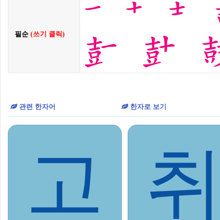
필순
(쓰기 클릭)
관련 한자어
한자로 보기
고