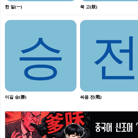
한 일(一)
북 고(鼓)
승
이길 승(勝)
싸움 전(戰)