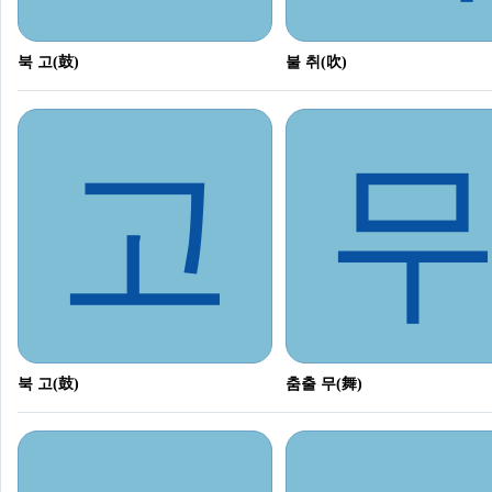
북 고(鼓)
불 취(吹)
고
북 고(鼓)
춤출 무(舞)