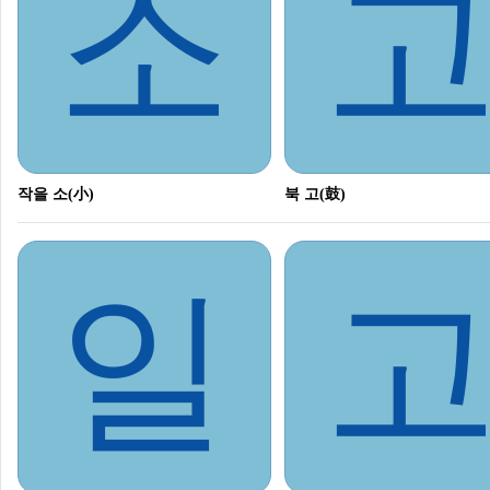
소
작을 소(小)
북 고(鼓)
일