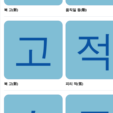
북 고(鼓)
움직일 동(動)
고
북 고(鼓)
피리 적(笛)