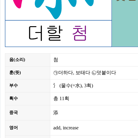
첨
음(소리)
㉠더하다, 보태다 ㉡덧붙이다
훈(뜻)
氵
(물수(=水),
3획
)
부수
총
11획
획수
添
중국
add, increase
영어