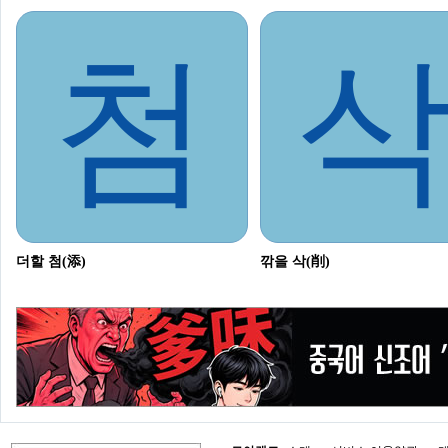
첨
더할 첨(添)
깎을 삭(削)