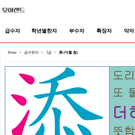
급수자
학년별한자
부수자
확장자
약자
Home
급수한자
3급
添 (더할 첨)