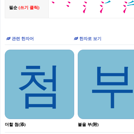
필순
(쓰기 클릭)
관련 한자어
한자로 보기
첨
더할 첨(添)
붙을 부(附)