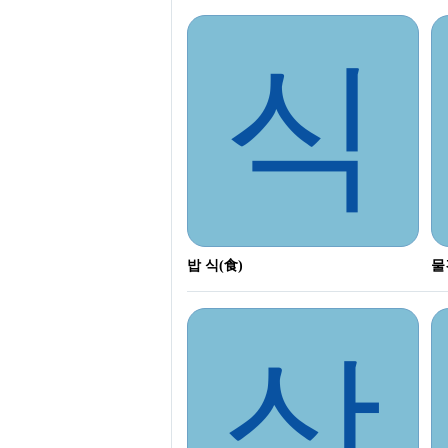
식
밥 식(食)
물
상