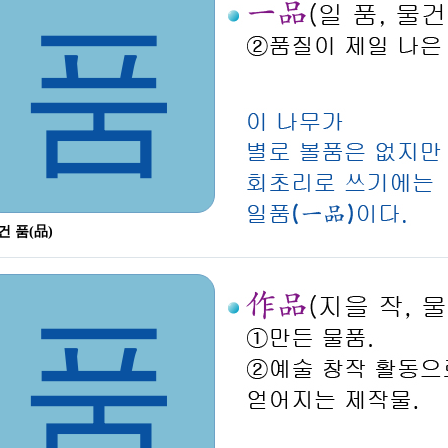
품
건 품(品)
품