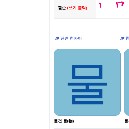
필순
(쓰기 클릭)
관련 한자어
한
물
물건 물(物)
물