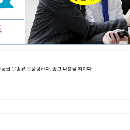
㉡등급 ㉢종류 ㉣품평하다, 좋고 나쁨을 따지다