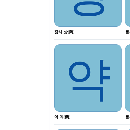
장사 상(商)
물
약
약 약(藥)
물