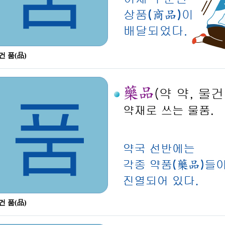
건 품(品)
품
건 품(品)