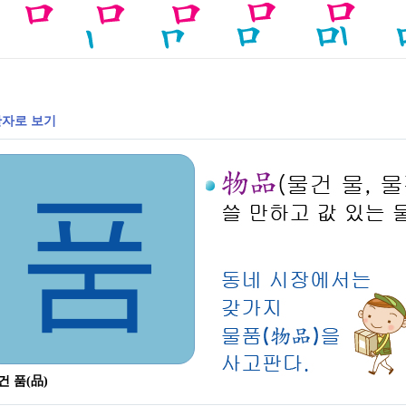
자로 보기
품
건 품(品)