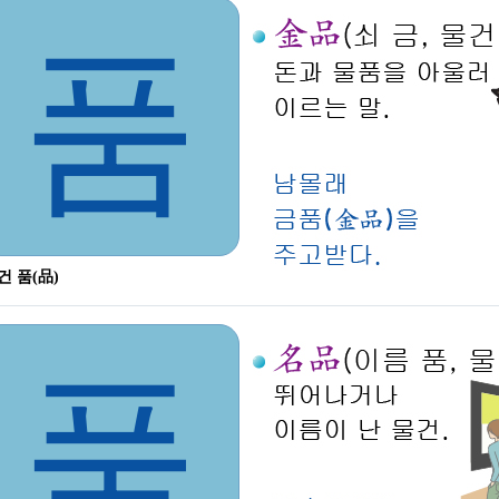
품
건 품(品)
품