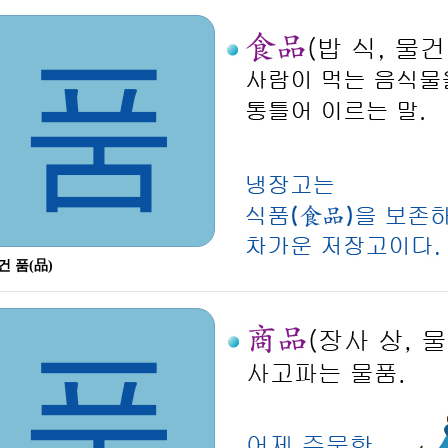
품
건 품(品)
품