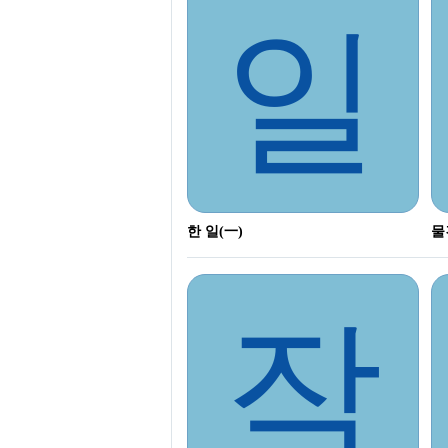
일
한 일(一)
물
작