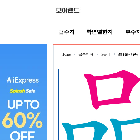
급수자
학년별한자
부수
Home
급수한자
5급Ⅱ
品 (물건 품)