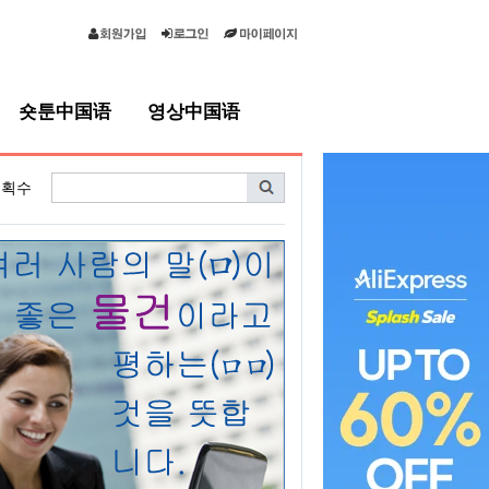
숏툰中国语
영상中国语
획수