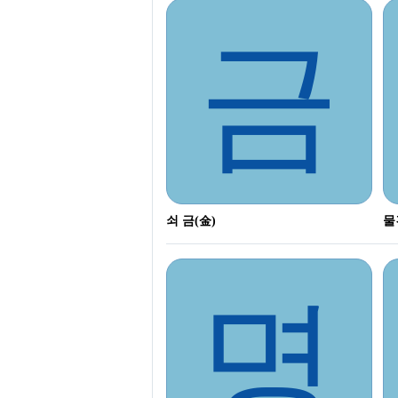
금
쇠 금(金)
물
명