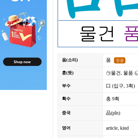
품
음(소리)
㉠물건, 물품 
훈(뜻)
口
(입구,
3획
)
부수
총
9획
획수
品(pǐn)
중국
article, kind
영어