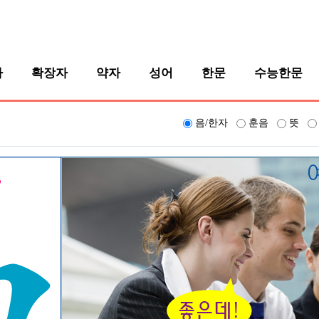
자
확장자
약자
성어
한문
수능한문
음/한자
훈음
뜻