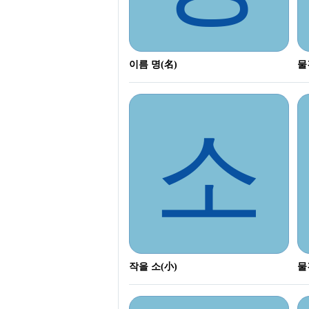
이름 명(名)
물
소
작을 소(小)
물