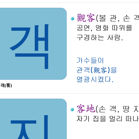
객
 객(客)
지