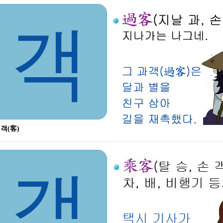
객
 객(客)
객