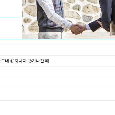
나그네 ㉢지나다 ㉣지나간 때