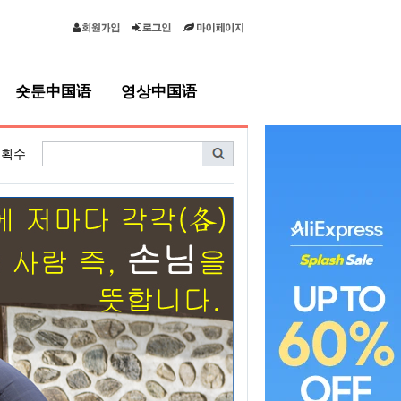
숏툰中国语
영상中国语
획수