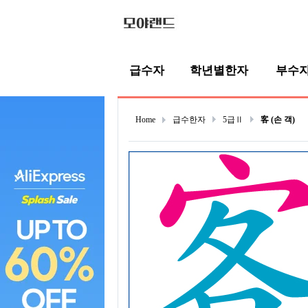
급수자
학년별한자
부수
Home
급수한자
5급Ⅱ
客 (손 객)