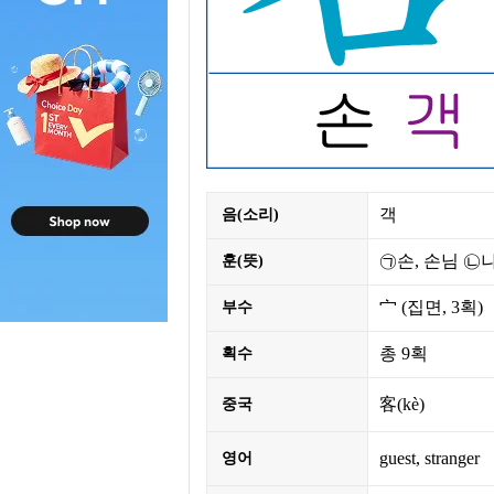
객
음(소리)
㉠손, 손님 ㉡
훈(뜻)
宀
(집면,
3획
)
부수
총
9획
획수
客(kè)
중국
guest, stranger
영어