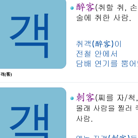
객
 객(客)
객