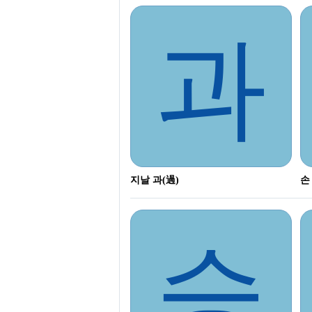
과
지날 과(過)
손
승