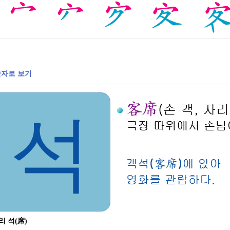
자로 보기
석
리 석(席)