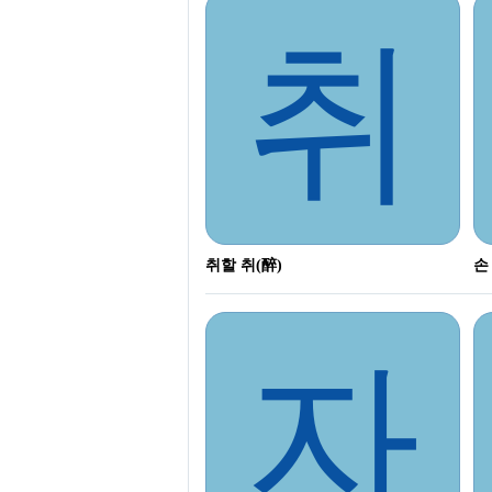
취
취할 취(醉)
손
자