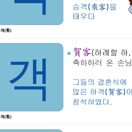
 객(客)
객
 객(客)