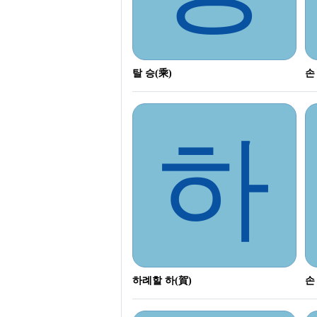
탈 승(乘)
손
하
하례할 하(賀)
손