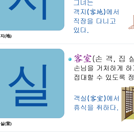
 지(地)
실
 실(室)