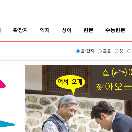
자
확장자
약자
성어
한문
수능한문
음/한자
훈음
뜻