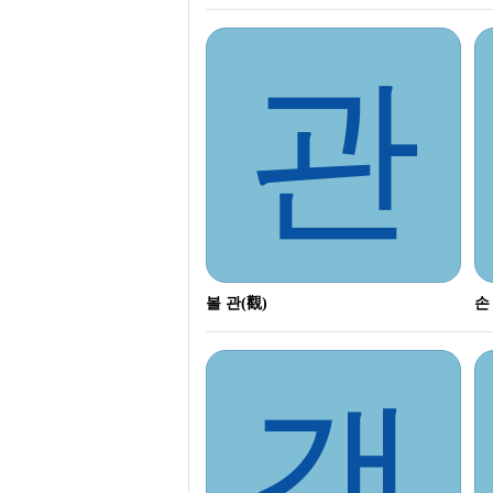
관
볼 관(觀)
손
객