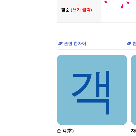
필순
(쓰기 클릭)
관련 한자어
한
객
손 객(客)
자