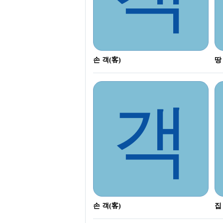
손 객(客)
땅
객
손 객(客)
집