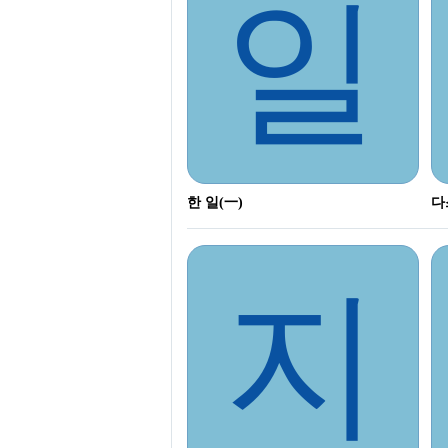
일
한 일(一)
다
지