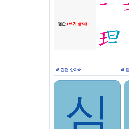
필순
(쓰기 클릭)
관련 한자어
한
심