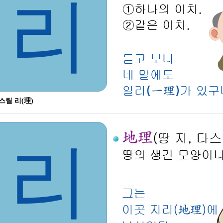
리
스릴 리(理)
리