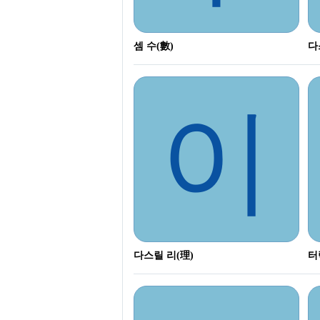
셈 수(數)
다
이
다스릴 리(理)
터