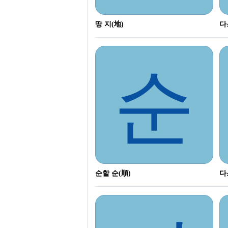
땅 지(地)
다
순
순할 순(順)
다