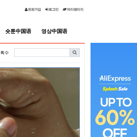
숏툰中国语
영상中国语
획수