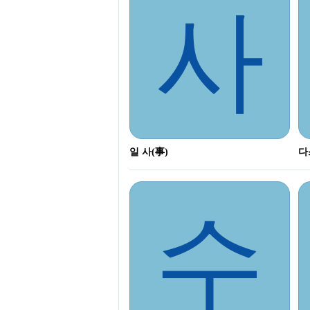
사
일 사(事)
다
수