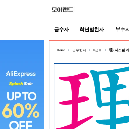
급수자
학년별한자
부수
Home
급수한자
6급Ⅱ
理 (다스릴 리