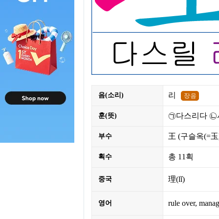
리
음(소리)
㉠다스리다 ㉡
훈(뜻)
王
(구슬옥(=玉
부수
총
11획
획수
理(lǐ)
중국
rule over, manag
영어