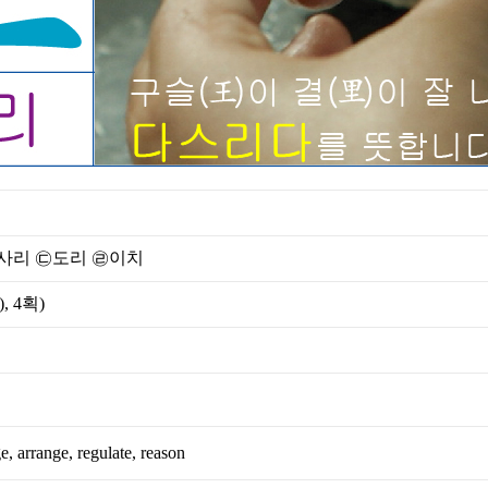
사리 ㉢도리 ㉣이치
),
4획
)
e, arrange, regulate, reason