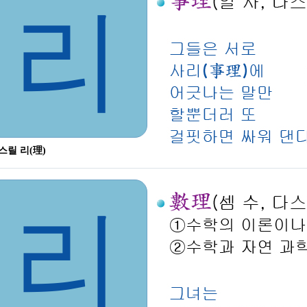
리
스릴 리(理)
리