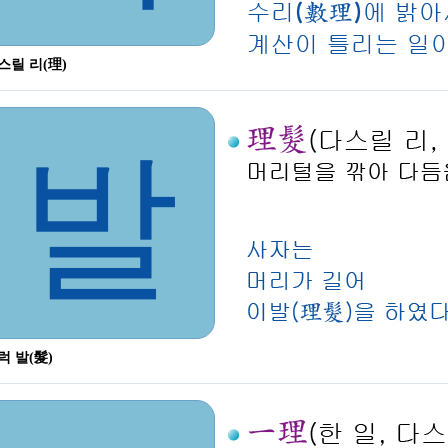
스릴 리(理)
발
럭 발(髮)