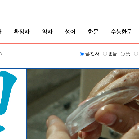
자
확장자
약자
성어
한문
수능한문
음/한자
훈음
뜻
)