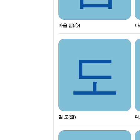
마음 심(心)
다
도
길 도(道)
다