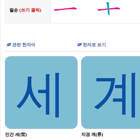
필순
(쓰기 클릭)
관련 한자어
한자로 보기
세
인간 세(世)
지경 계(界)