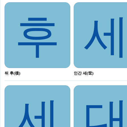
후
뒤 후(後)
인간 세(世)
세