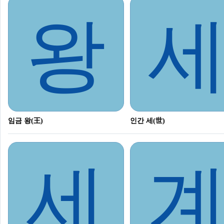
왕
임금 왕(王)
인간 세(世)
세