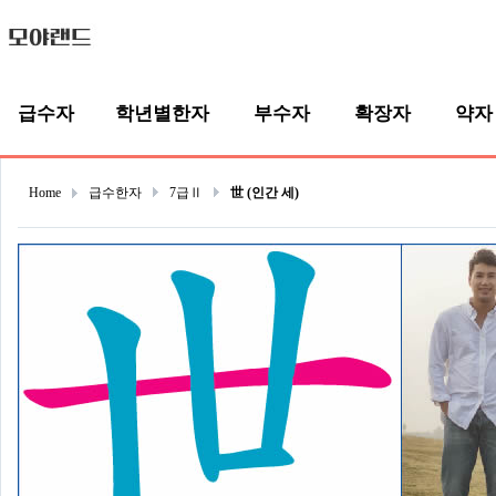
급수자
학년별한자
부수자
확장자
약자
Home
급수한자
7급Ⅱ
世 (인간 세)