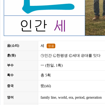
세
음(소리)
㉠인간 ㉡한평생 ㉢세대 ㉣대를 잇다
훈(뜻)
一
(한일,
1획
)
부수
총
5획
획수
世(shì)
중국
family line, world, era, period, generation
영어