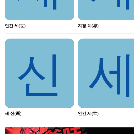
인간 세(世)
지경 계(界)
신
새 신(新)
인간 세(世)