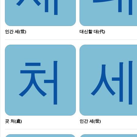
인간 세(世)
대신할 대(代)
처
곳 처(處)
인간 세(世)