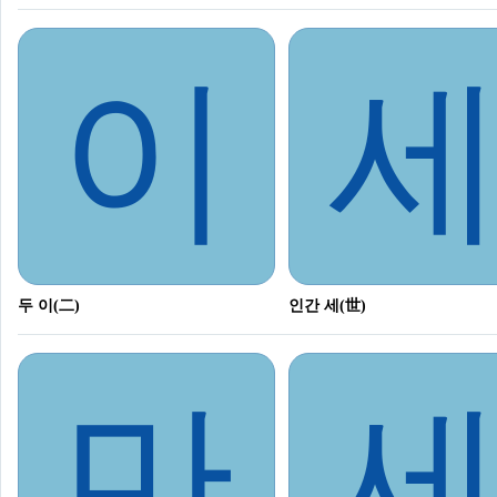
이
두 이(二)
인간 세(世)
만