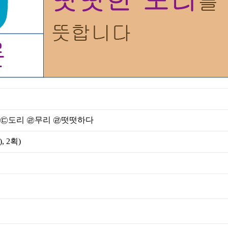
 ㉢도리 ㉣무리 ㉣떳떳하다
),
2획
)