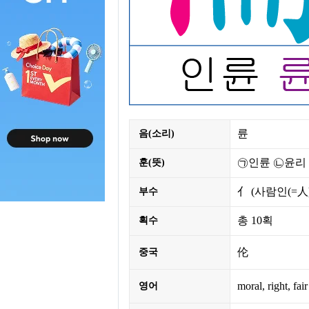
륜
음(소리)
㉠인륜 ㉡윤리
훈(뜻)
亻
(사람인(=人
부수
총
10획
획수
伦
중국
moral, right, fair
영어