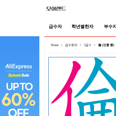
급수자
학년별한자
부수
Home
급수한자
3급Ⅱ
倫 (인륜 륜)