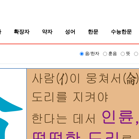
자
확장자
약자
성어
한문
수능한문
음/한자
훈음
뜻