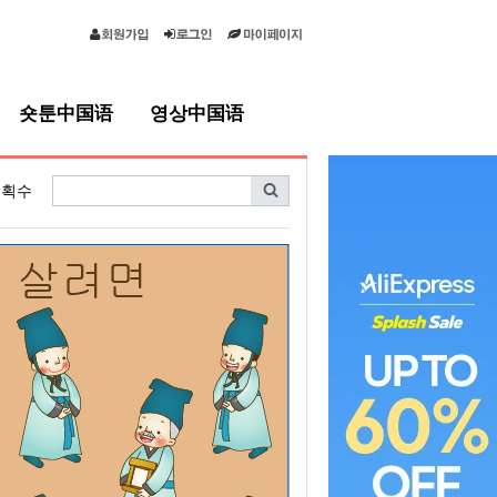
숏툰中国语
영상中国语
획수