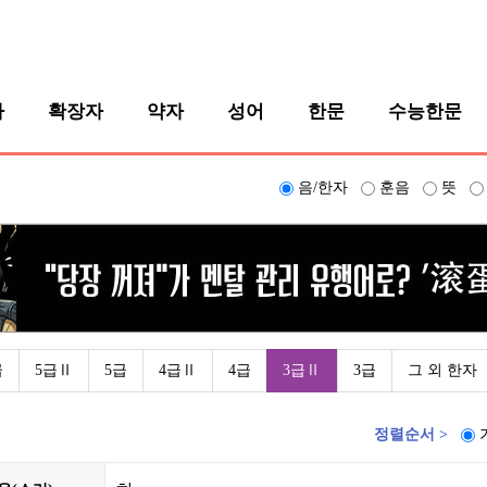
자
확장자
약자
성어
한문
수능한문
음/한자
훈음
뜻
급
5급Ⅱ
5급
4급Ⅱ
4급
3급Ⅱ
3급
그 외 한자
정렬순서 >