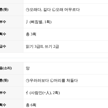
㉠오래다, 길다 ㉡오래 머무르다
훈(뜻)
丿
(삐침별,
1획
)
부수
총
3획
획수
읽기 3급II, 쓰기 2급
급수
앙
음(소리)
㉠우러러보다 ㉡머리를 쳐들다
훈(뜻)
亻
(사람인(=人),
2획
)
부수
총
6획
획수