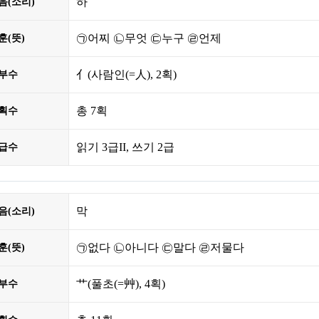
하
음(소리)
㉠어찌 ㉡무엇 ㉢누구 ㉣언제
훈(뜻)
亻
(사람인(=人),
2획
)
부수
총
7획
획수
읽기 3급II, 쓰기 2급
급수
막
음(소리)
㉠없다 ㉡아니다 ㉢말다 ㉣저물다
훈(뜻)
艹
(풀초(=艸),
4획
)
부수