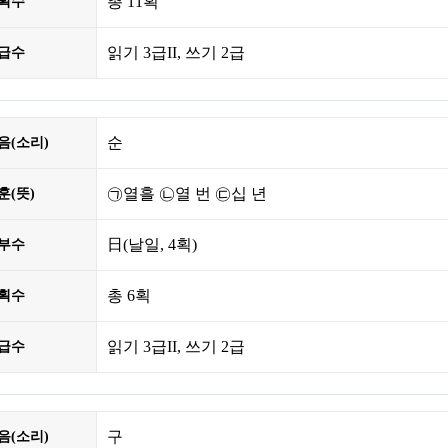
총
11획
획수
읽기 3급II, 쓰기 2급
급수
순
음(소리)
㉠열흘 ㉡열 번 ㉢십 년
훈(뜻)
日
(날일,
4획
)
부수
총
6획
획수
읽기 3급II, 쓰기 2급
급수
구
음(소리)