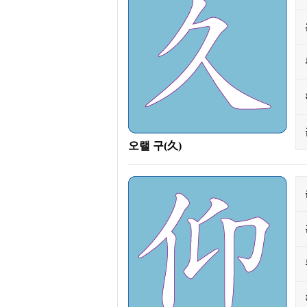
오랠 구(久)