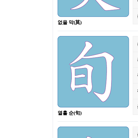
없을 막(莫)
열흘 순(旬)