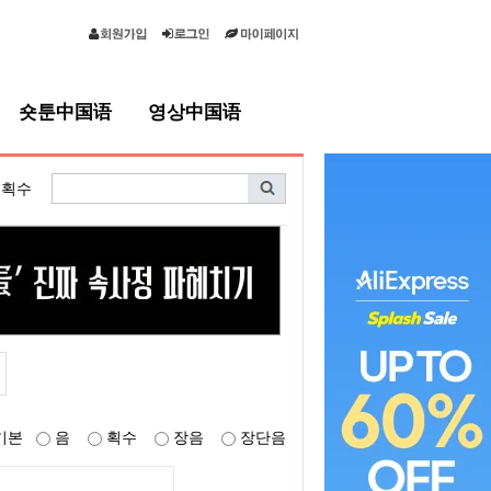
숏툰中国语
영상中国语
획수
기본
음
획수
장음
장단음