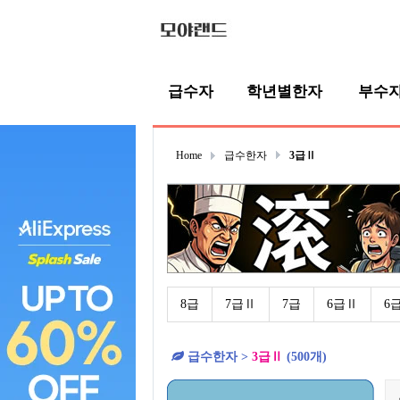
급수자
학년별한자
부수
Home
급수한자
3급Ⅱ
8급
7급Ⅱ
7급
6급Ⅱ
6
급수한자 >
3급Ⅱ
(500개)