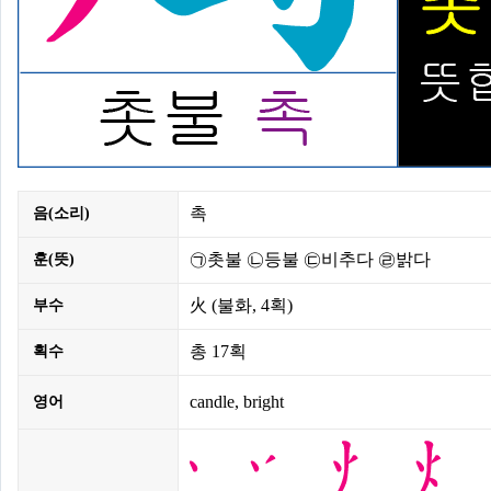
촉
음(소리)
㉠촛불 ㉡등불 ㉢비추다 ㉣밝다
훈(뜻)
火
(불화,
4획
)
부수
총
17획
획수
candle, bright
영어