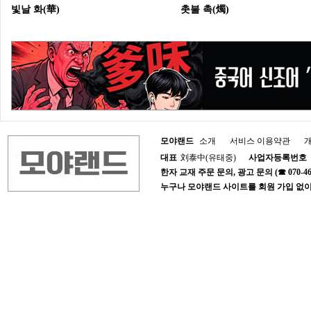
빛날 화(華)
촛불 촉(燭)
모야랜드
소개
서비스 이용약관
대표
刘泰中(유태중)
사업자등록번호
한자 교재 주문 문의, 광고 문의 (☎ 070-4652-1
누구나 모야랜드 사이트를 회원 가입 없이