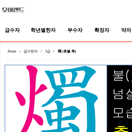
급수자
학년별한자
부수자
확장자
약자
Home
급수한자
3급
燭 (촛불 촉)