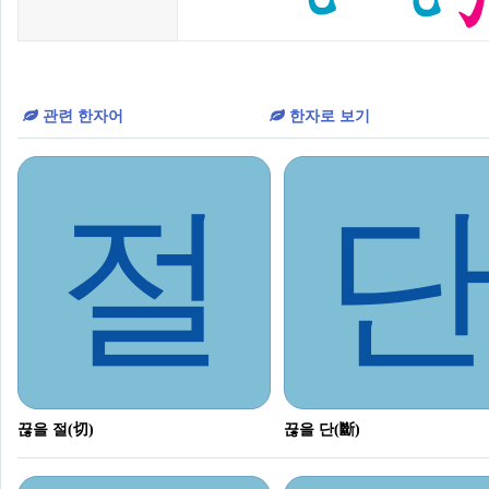
관련 한자어
한자로 보기
절
끊을 절(切)
끊을 단(斷)