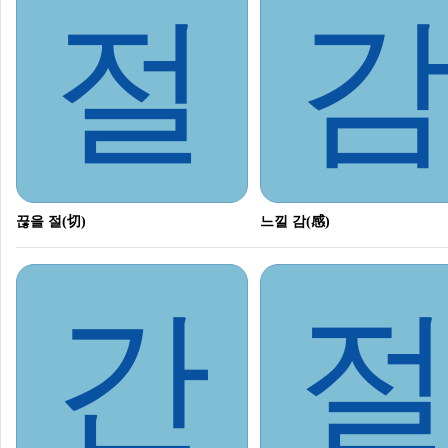
절
끊을 절(切)
느낄 감(感)
간