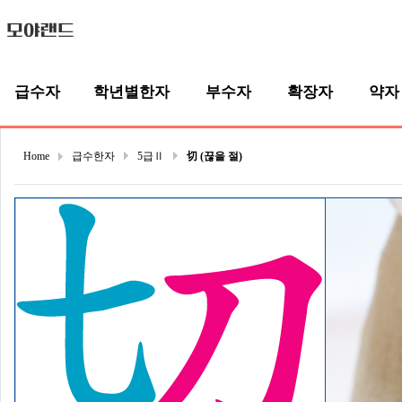
급수자
학년별한자
부수자
확장자
약자
Home
급수한자
5급Ⅱ
切 (끊을 절)