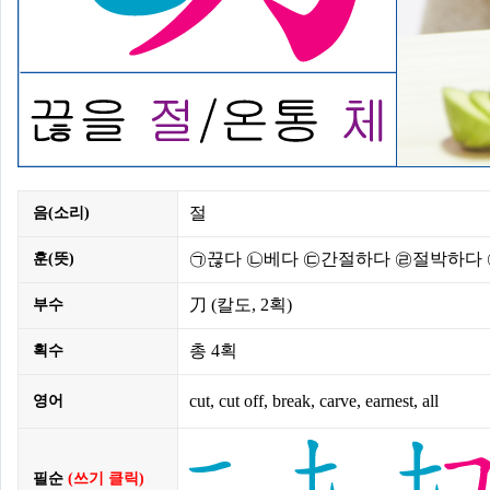
절
음(소리)
㉠끊다 ㉡베다 ㉢간절하다 ㉣절박하다 ㉤
훈(뜻)
刀
(칼도,
2획
)
부수
총
4획
획수
cut, cut off, break, carve, earnest, all
영어
필순
(쓰기 클릭)