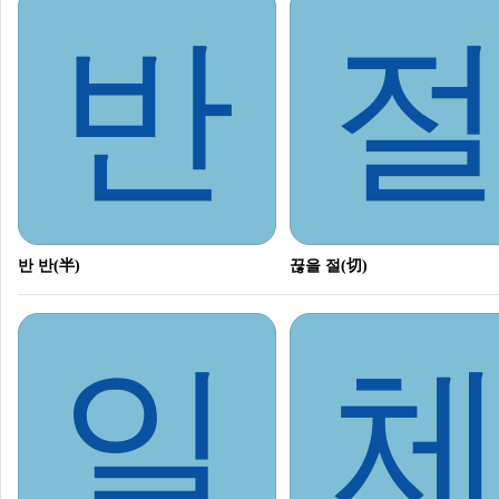
반
반 반(半)
끊을 절(切)
일