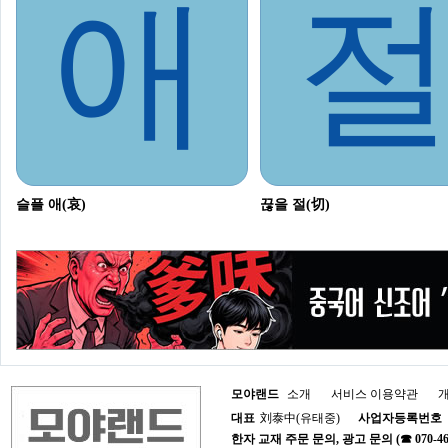
애
슬플 애(哀)
끊을 절(切)
모야랜드
소개
서비스 이용약관
대표
刘泰中(유태중)
사업자등록번호
한자 교재 주문 문의, 광고 문의 (☎ 070-4652-1