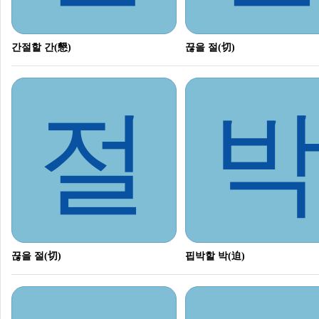
간절할 간(懇)
끊을 절(切)
절
끊을 절(切)
핍박할 박(迫)