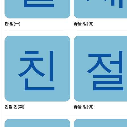
한 일(一)
끊을 절(切)
친
친할 친(親)
끊을 절(切)