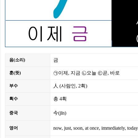
금
음(소리)
㉠이제, 지금 ㉡오늘 ㉢곧, 바로
훈(뜻)
人
(사람인,
2획
)
부수
총
4획
획수
今(jīn)
중국
now, just, soon, at once, immediately, today
영어