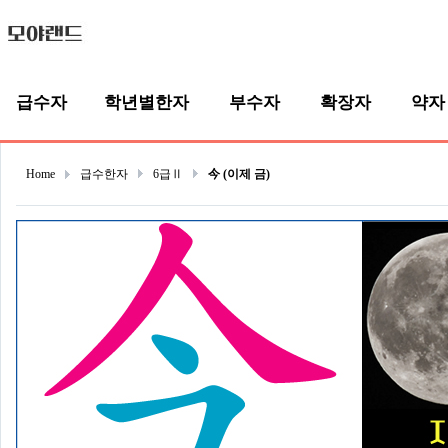
급수자
학년별한자
부수자
확장자
약자
Home
급수한자
6급Ⅱ
今 (이제 금)