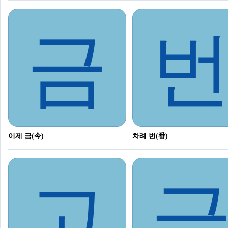
금
이제 금(今)
차례 번(番)
고