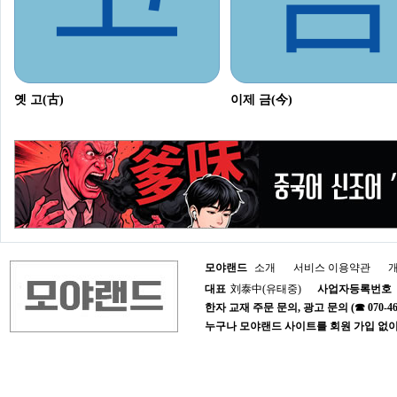
옛 고(古)
이제 금(今)
모야랜드
소개
서비스 이용약관
대표
刘泰中(유태중)
사업자등록번호
한자 교재 주문 문의, 광고 문의 (☎ 070-4652-1
누구나 모야랜드 사이트를 회원 가입 없이