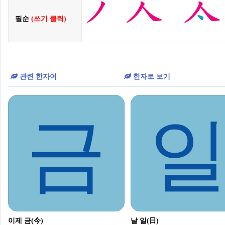
필순
(쓰기 클릭)
관련 한자어
한자로 보기
금
이제 금(今)
날 일(日)