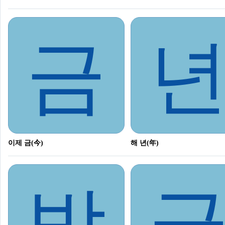
금
이제 금(今)
해 년(年)
방